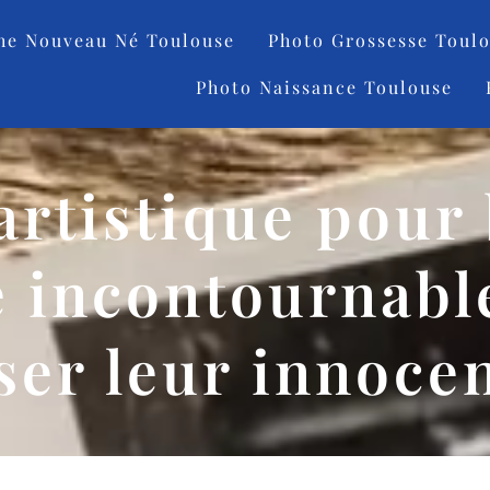
he Nouveau Né Toulouse
Photo Grossesse Toul
Photo Naissance Toulouse
artistique pour
 incontournabl
ser leur innoce