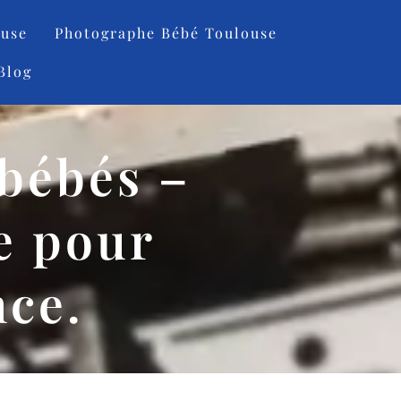
ouse
Photographe Bébé Toulouse
Blog
 bébés –
e pour
nce.